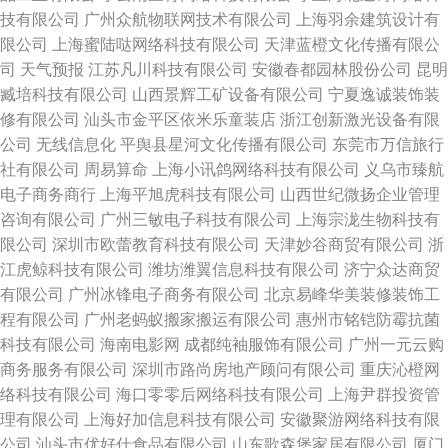
技有限公司
广州众航物联网技术有限公司
上海羽余建筑设计有
限公司
上海蜜陆哒网络科技有限公司
天津蓝橙文化传播有限公
司
天气预报
江苏凡川科技有限公司
安徽春都园林股份公司
昆明
臧培科技有限公司
山西景辉工矿设备有限公司
宁夏逸诚装饰装
修有限公司
汕头市金平区依米乐童装店
浙江创新激光设备有限
公司
无线信息化
平舆县星河文化传播有限公司
东莞市万信旅行
社有限公司
周易算命
上海小讯鸽网络科技有限公司
义乌市臻航
电子商务商行
上海平旭虎科技有限公司
山西世纪微扬企业管理
咨询有限公司
广州三敏电子科技有限公司
上海宗泷生物科技有
限公司
深圳市欧蕾教育科技有限公司
天津妙谷商贸有限公司
浙
江虎鲸科技有限公司
潍坊潍翼信息科技有限公司
济宁众达商贸
有限公司
广州冰锋电子商务有限公司
北京易峰华美装修装饰工
程有限公司
广州老蚂蚁搬家搬运有限公司
惠州市铭铠防霉抗菌
科技有限公司
海南电影网
成都纯袖服饰有限公司
广州一元云购
商务服务有限公司
深圳市路尚房地产顾问有限公司
重庆沁橙网
络科技有限公司
海口零零后网络科技有限公司
上海尹群投资管
理有限公司
上海好加信息科技有限公司
安徽聚游网络科技有限
公司
汕头市优好仕食品有限公司
山东歌森堡家居有限公司
厦门