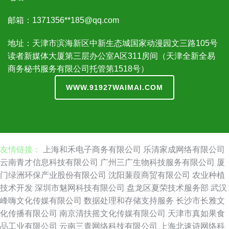
邮箱：1371356**
185@qq.com
地址：天津市滨海新区中新生态城国家动漫园文三路105号
读者新媒体大厦第三层办公室A区311房间（天津全新全易
商务秘书服务有限公司托管第1518号）
WWW.91927WAIMAI.COM
友情链接：
上海和禾电子商务有限公司
乐清家成网络有限公司
云南青才信息科技有限公司
广州三广生物科技服务有限公司
厦
门绿洲环保产业股份有限公司
沈阳蒹葭商贸有限公司
农业种植
技术开发
深圳市魅网科技有限公司
盘龙区夏荣技术服务部
武汉
峰嗨文化传媒有限公司
数据处理和存储支持服务
长沙市长雅文
化传播有限公司
南京清扶摇文化传媒有限公司
天津市真如果食
品工业有限公司
云南三青网络科技有限公司
上海北速诗网络科